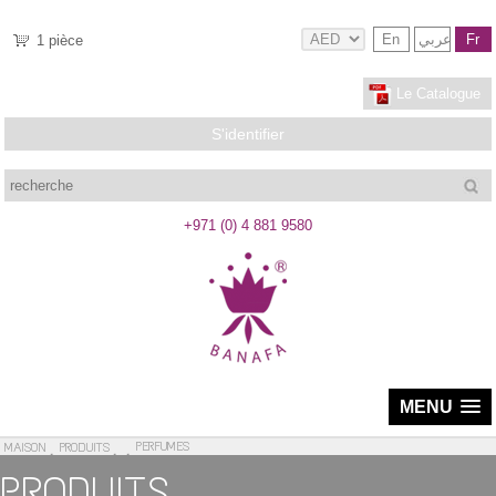
En
عربي
Fr
1
pièce
Le Catalogue
S'identifier
recherche
+971 (0) 4 881 9580
MENU
PERFUMES
MAISON
PRODUITS
PRODUITS