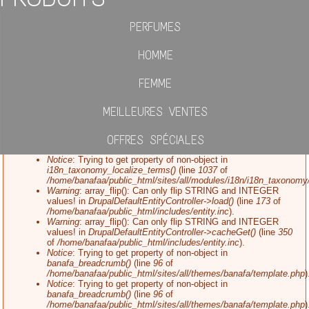
PERFUMES
Error message
HOMME
FEMME
MEILLEURES VENTES
OFFRES SPÉCIALES
Notice
: Trying to get property of non-object in
i18n_taxonomy_localize_terms()
(line
1037
of
/home/banafaa/public_html/sites/all/modules/i18n/i18n_taxonom
Warning
: array_flip(): Can only flip STRING and INTEGER
values! in
DrupalDefaultEntityController->load()
(line
173
of
/home/banafaa/public_html/includes/entity.inc
).
Warning
: array_flip(): Can only flip STRING and INTEGER
values! in
DrupalDefaultEntityController->cacheGet()
(line
350
of
/home/banafaa/public_html/includes/entity.inc
).
Notice
: Trying to get property of non-object in
banafa_breadcrumb()
(line
96
of
/home/banafaa/public_html/sites/all/themes/banafa/template.php
)
Notice
: Trying to get property of non-object in
banafa_breadcrumb()
(line
96
of
/home/banafaa/public_html/sites/all/themes/banafa/template.php
)