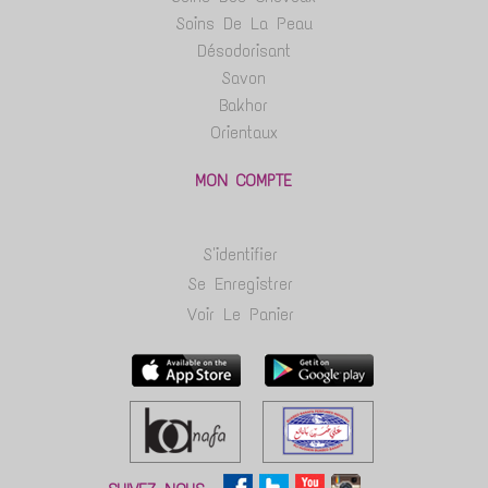
Soins De La Peau
Désodorisant
Savon
Bakhor
Orientaux
MON COMPTE
S'identifier
Se Enregistrer
Voir Le Panier