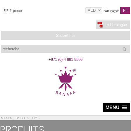
En
عربي
Fr
1
pièce
Le Catalogue
S'identifier
recherche
+971 (0) 4 881 9580
MENU
CIMA
MAISON
PRODUITS
PRODUITS