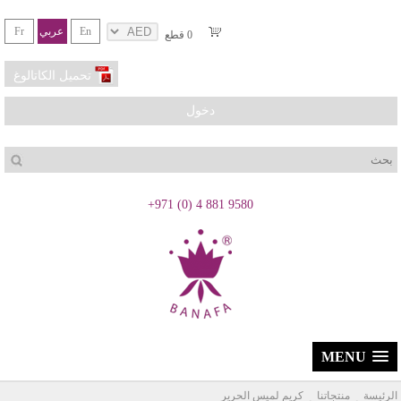
En
عربي
Fr
0
قطع
تحميل الكاتالوغ
دخول
بحث
+971 (0) 4 881 9580
MENU
الرئيسة
منتجاتنا
كريم لميس الحرير