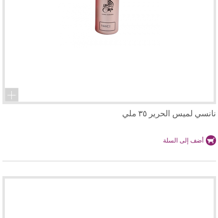
نانسي لميس الحرير ٣٥ ملي