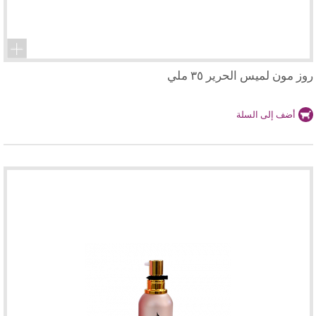
روز مون لميس الحرير ٣٥ ملي