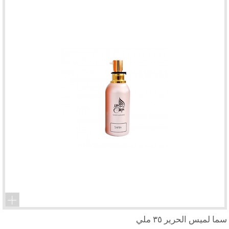
سما لميس الحرير ٣٥ ملي