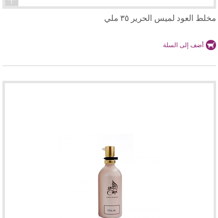
مخلط العود لميس الحرير ٣٥ ملي