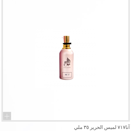
آنا٧١٧ لميس الحرير ٣٥ ملي