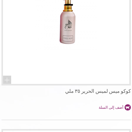
كوكو ميس لميس الحرير ٣٥ ملي