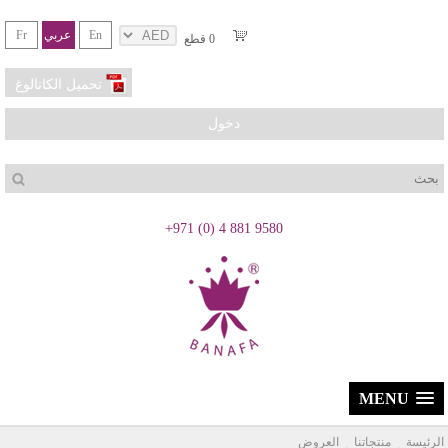
En
عربي
Fr
0
قطع
تحميل الكاتالوغ
دخول
بحث
+971 (0) 4 881 9580
MENU
الرئيسة
منتجاتنا
العروض