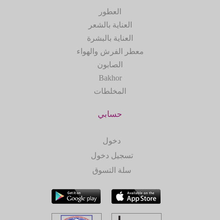
العطور
العناية بالشعر
العناية بالبشرة
معطر الفرش والهواء
الصابون
Bakhor
المخلطات
حسابي
دخول
تسجيل دخول
سلة التسوق